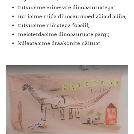
tutvusime erinevate dinosaurustega;
uurisime mida dinosaurused võisid süüa;
tutvusime mõistega fossiil;
meisterdasime dinosauruste pargi;
külastasime draakonite näitust