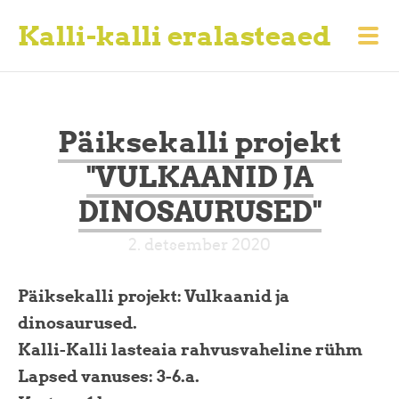
Kalli-kalli eralasteaed
Päiksekalli projekt
"VULKAANID JA
DINOSAURUSED"
2. detsember 2020
Päiksekalli projekt: Vulkaanid ja
dinosaurused.
Kalli-Kalli lasteaia rahvusvaheline rühm
Lapsed vanuses: 3-6.a.