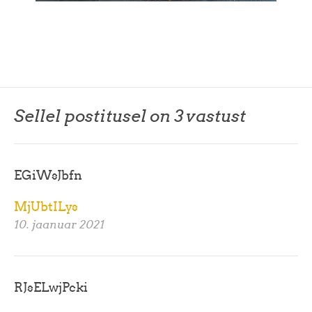
Sellel postitusel on 3 vastust
EGiWsJbfn
MjUbtILys
10. jaanuar 2021
RJsELwjPcki