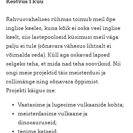
Kestvus 1 kuu
Rahvusvahelises rühmas toimub meil õpe
inglise keeles, kuna kõik ei oska veel inglise
keelt, siis lastepoolseid küsimusi meil väga
palju ei tule (sõnavara vähesus lihtsalt ei
võimalda seda). Küll aga oskavad lapsed
selgeks teha, et mida nad teha sooviksid. Nii
ongi meie projektid täis meisterdusi ja
rollimänge ning sõnavara õppimist.
Projekti käigus me:
Vaatasime ja lugesime vulkaanide kohta;
meisterdasime vulkaane ja
dinosauruseid;
tegime katseid;