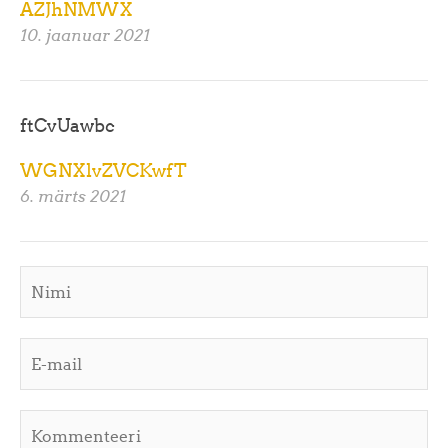
AZJhNMWX
10. jaanuar 2021
ftCvUawbc
WGNXlvZVCKwfT
6. märts 2021