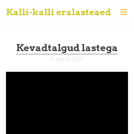
Kalli-kalli eralasteaed
Kevadtalgud lastega
6. aprill 2016