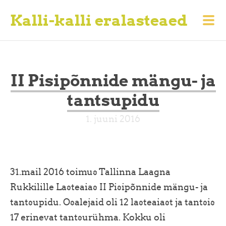
Kalli-kalli eralasteaed
II Pisipõnnide mängu- ja
tantsupidu
1. juuni 2016
31.mail 2016 toimus Tallinna Laagna
Rukkilille Lasteaias II Pisipõnnide mängu- ja
tantsupidu. Osalejaid oli 12 lasteaiast ja tantsis
17 erinevat tantsurühma. Kokku oli