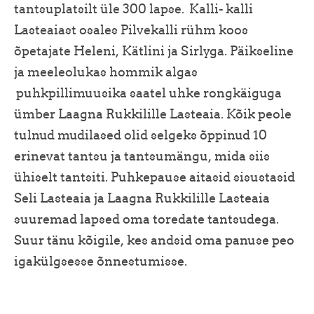
tantsuplatsilt üle 300 lapse. Kalli- kalli
Lasteaiast osales Pilvekalli rühm koos
õpetajate Heleni, Kätlini ja Sirlyga. Päikseline
ja meeleolukas hommik algas
puhkpillimuusika saatel uhke rongkäiguga
ümber Laagna Rukkilille Lasteaia. Kõik peole
tulnud mudilased olid selgeks õppinud 10
erinevat tantsu ja tantsumängu, mida siis
ühiselt tantsiti. Puhkepause aitasid sisustasid
Seli Lasteaia ja Laagna Rukkilille Lasteaia
suuremad lapsed oma toredate tantsudega.
Suur tänu kõigile, kes andsid oma panuse peo
igakülgsesse õnnestumisse.